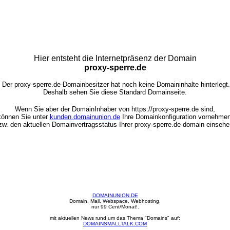
Hier entsteht die Internetpräsenz der Domain
proxy-sperre.de
Der proxy-sperre.de-Domainbesitzer hat noch keine Domaininhalte hinterlegt.
Deshalb sehen Sie diese Standard Domainseite.
Wenn Sie aber der DomainInhaber von https://proxy-sperre.de sind,
können Sie unter
kunden.domainunion.de
Ihre Domainkonfiguration vornehmen
zw. den aktuellen Domainvertragsstatus Ihrer proxy-sperre.de-domain einsehe
DOMAINUNION.DE
Domain, Mail, Webspace, Webhosting,
nur 99 Cent/Monat!.
mit aktuellen News rund um das Thema "Domains" auf:
DOMAINSMALLTALK.COM